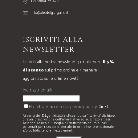
Tel: 0884 551477
info@oliodelgargano.it
ISCRIVITI ALLA
NEWSLETTER
Iscriviti alla nostra newsletter per ottenere
il 5%
di sconto
sul primo ordine e rimanere
aggiornato sulle ultime novità!
Indirizzo email:
Ho letto e accetto la privacy policy
(link)
Ai sensi del D.Lgs 196/2003, cliccando su “Iscriviti” dichiaro
di aver preso visione dell’informativa ed autorizzo altresì
Azienda Agricola Bisceglia al trattamento dei miei dati
personali per ricevere materiale informativo, promozionale
e/o pubblicitario a mezzo email.